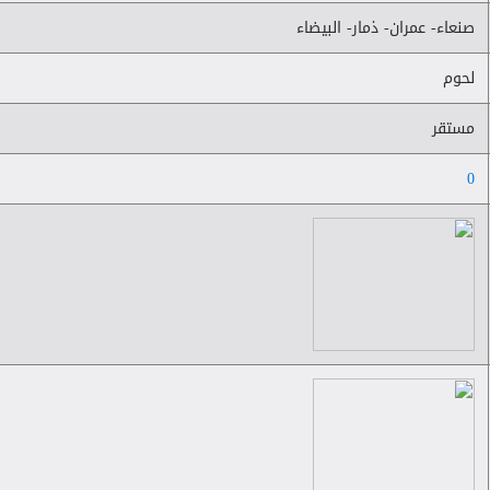
صنعاء- عمران- ذمار- البيضاء
لحوم
مستقر
0