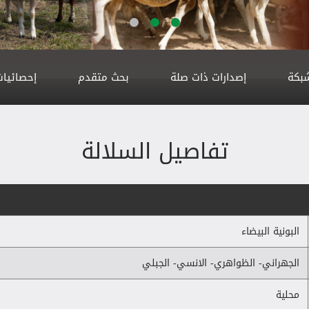
شبكة
إصدارات ذات صلة
بحث متقدم
إحصائيات
تفاصيل السلالة
البونية البيضاء
الجهراني- الظواهري- الانسي- الجبلي
محلية