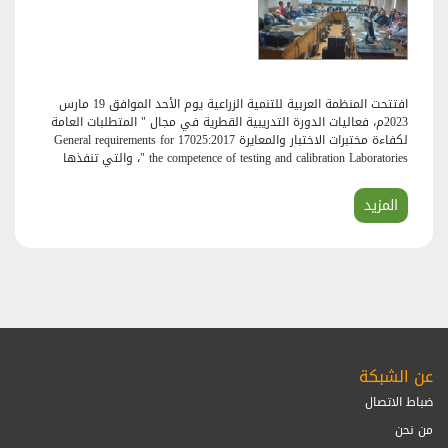
افتتحت المنظمة العربية للتنمية الزراعية يوم الأحد الموافق 19 مارس
2023م، فعاليات الدورة التدريبية القطرية في مجال " المتطلبات العامة
لكفاءة مختبرات الاختبار والمعايرة 17025:2017 General requirements for
the competence of testing and calibration Laboratories "، والتي تنفذها
المنظمة بمكتبها الإقليمي في الإقليم الأوسط العربي بجمهورية مصر
العربية ، لصالح 30 مشاركاً من الباحثين الزراعيين ، وذلك في إطار برنامج
المزيد
المنظمة العربية للتنمية الزراعية السنوي للتدريب القطري بالدول العربية.
عن الشبكة
ضباط الاتصال
من نحن